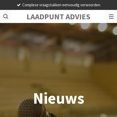
Complexe vraagstukken eenvoudig verwoorden.
Ga
direct
LAADPUNT ADVIES
naar
de
hoofdinhoud
Nieuws